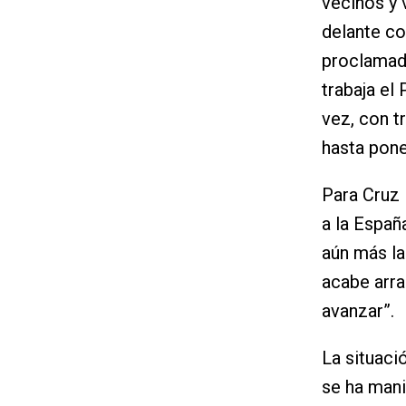
vecinos y 
delante co
proclamado
trabaja el
vez, con t
hasta pone
Para Cruz 
a la Españ
aún más l
acabe arra
avanzar”.
La situaci
se ha mani