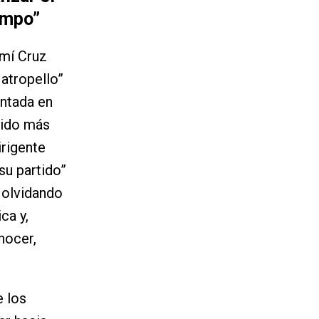
empo”
emí Cruz
atropello”
entada en
tido más
irigente
su partido”
” olvidando
ca y,
nocer,
e los