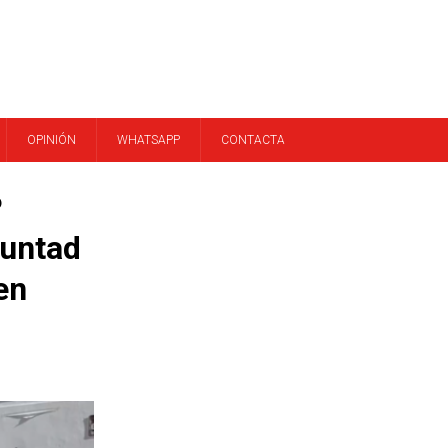
OPINIÓN
WHATSAPP
CONTACTA
P
luntad
en