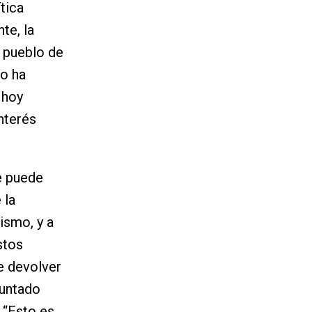
tica
te, la
n pueblo de
lo ha
 hoy
nterés
e puede
 la
ismo, y a
stos
e devolver
puntado
 “Esto es