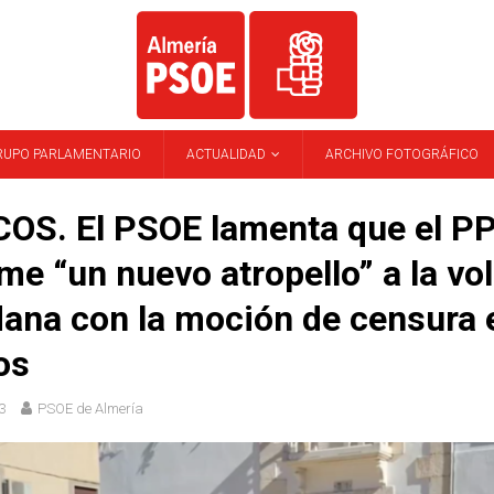
RUPO PARLAMENTARIO
ACTUALIDAD
ARCHIVO FOTOGRÁFICO
OS. El PSOE lamenta que el P
e “un nuevo atropello” a la vo
ana con la moción de censura 
os
3
PSOE de Almería