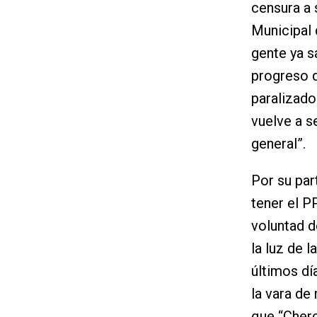
censura a 
Municipal 
gente ya sa
progreso q
paralizado
vuelve a s
general”.
Por su par
tener el P
voluntad d
la luz de 
últimos dí
la vara de
que “Cherc