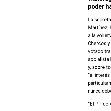
poder h
La secreta
Martínez, 
a la volun
Chercos y 
votado tra
socialista
y, sobre t
“el interés
particular
nunca debe
“El PP de 