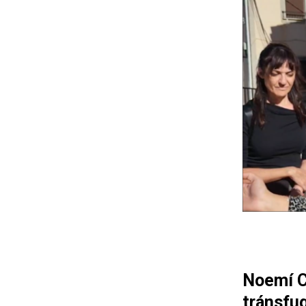
Noemí Cr
tránsfu