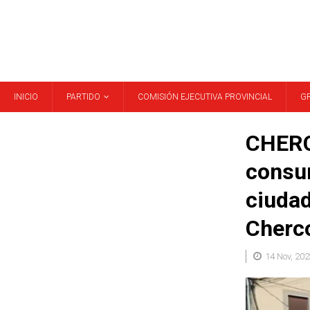
INICIO
PARTIDO
COMISIÓN EJECUTIVA PROVINCIAL
G
CHERC
consum
ciudad
Cherc
14 Nov, 202