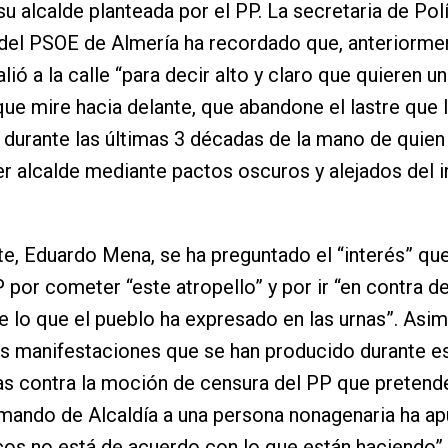
su alcalde planteada por el PP. La secretaria de Polí
del PSOE de Almería ha recordado que, anteriormen
lió a la calle “para decir alto y claro que quieren u
ue mire hacia delante, que abandone el lastre que 
 durante las últimas 3 décadas de la mano de quien
er alcalde mediante pactos oscuros y alejados del i
te, Eduardo Mena, se ha preguntado el “interés” qu
P por cometer “este atropello” y por ir “en contra de
e lo que el pueblo ha expresado en las urnas”. Asim
las manifestaciones que se han producido durante e
as contra la moción de censura del PP que pretend
 mando de Alcaldía a una persona nonagenaria ha a
os no está de acuerdo con lo que están haciendo”.