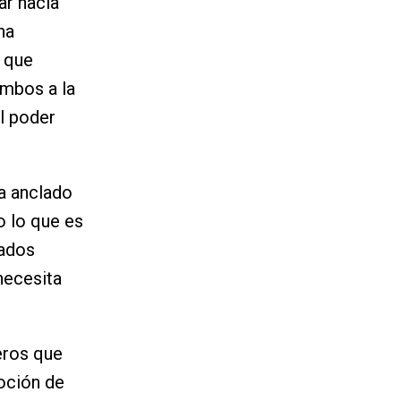
ar hacia
ha
s que
ambos a la
l poder
va anclado
o lo que es
sados
necesita
eros que
oción de