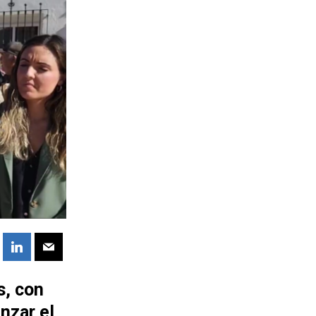
s, con
nzar el