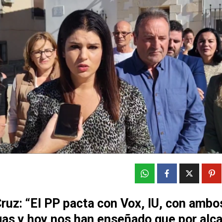
uz: “El PP pacta con Vox, IU, con ambo
gas y hoy nos han enseñado que por alca