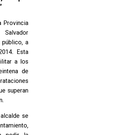
”
a Provincia
 Salvador
 público, a
2014. Esta
litar a los
eintena de
rataciones
que superan
n.
 alcalde se
untamiento,
 pedir la