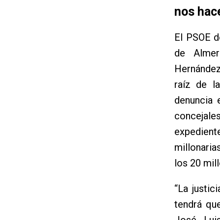
nos hace
El PSOE de
de Almer
Hernández
raíz de l
denuncia e
concejale
expedient
millonari
los 20 mil
“La justic
tendrá que
José Lui