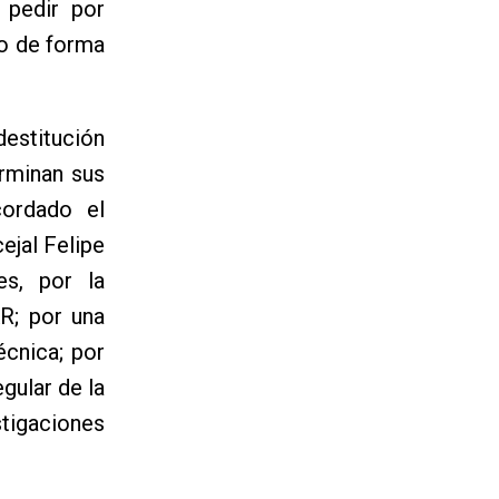
 pedir por
do de forma
destitución
erminan sus
cordado el
ejal Felipe
es, por la
R; por una
écnica; por
gular de la
stigaciones