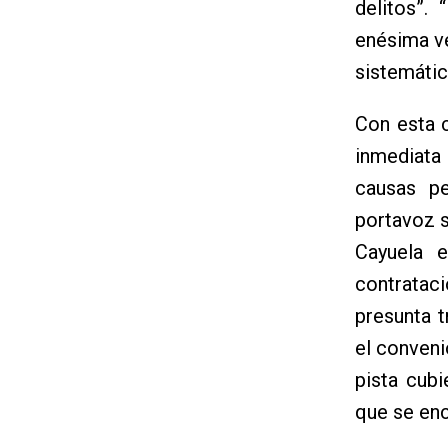
delitos”.
enésima v
sistemátic
Con esta 
inmediata
causas pe
portavoz s
Cayuela e
contratac
presunta t
el conveni
pista cubi
que se enc