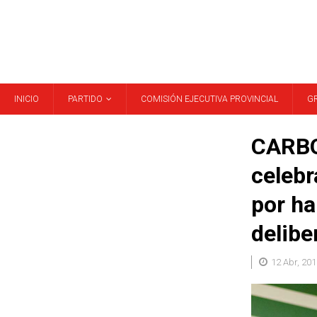
INICIO
PARTIDO
COMISIÓN EJECUTIVA PROVINCIAL
G
CARBO
celebr
por ha
delib
12 Abr, 201