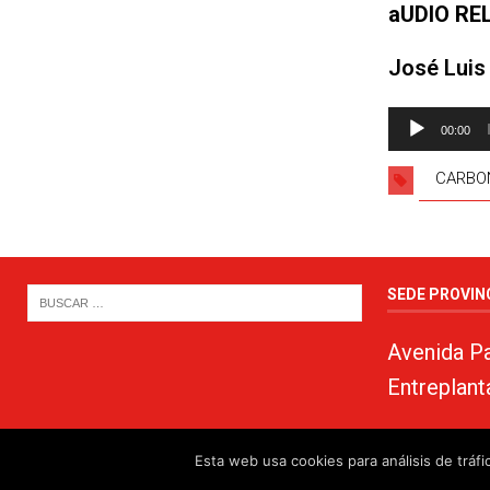
aUDIO RE
José Luis
Reproductor
00:00
de
audio
CARBO
SEDE PROVIN
Avenida Pa
Entreplant
Esta web usa cookies para análisis de trá
© 2024. PSOE de Almería · 950750000 ·
www.psoealmeria.com
·
psoe@psoe-