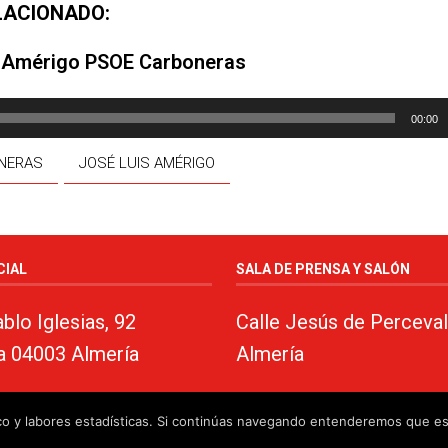
LACIONADO:
 Amérigo PSOE Carboneras
00:00
NERAS
JOSÉ LUIS AMÉRIGO
CIAL
SALA DE PRENSA Y SALÓN
blo Iglesias, 92
Calle Jesús de Perceval
a 04003 Almería
Almería
fico y labores estadísticas. Si continúas navegando entenderemos que e
almeria.com
·
Aviso legal