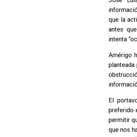
informaci
que la act
antes que
intenta “oc
Amérigo h
planteada
obstrucci
informació
El portav
preferido 
permitir q
que nos h