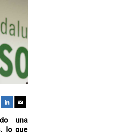
ido una
, lo que