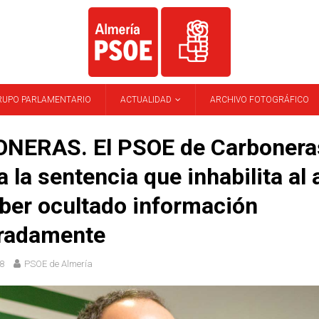
RUPO PARLAMENTARIO
ACTUALIDAD
ARCHIVO FOTOGRÁFICO
NERAS. El PSOE de Carbonera
a la sentencia que inhabilita al 
ber ocultado información
eradamente
8
PSOE de Almería