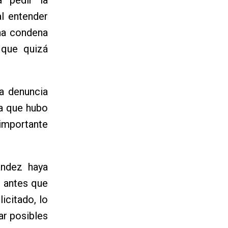
al entender
una condena
 que quizá
la denuncia
ma que hubo
importante
ández haya
, antes que
icitado, lo
r posibles