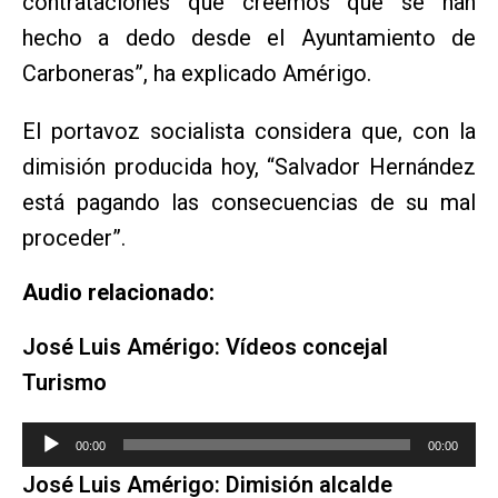
contrataciones que creemos que se han
hecho a dedo desde el Ayuntamiento de
Carboneras”, ha explicado Amérigo.
El portavoz socialista considera que, con la
dimisión producida hoy, “Salvador Hernández
está pagando las consecuencias de su mal
proceder”.
Audio relacionado:
José Luis Amérigo: Vídeos concejal
Turismo
Reproductor
00:00
00:00
de
José Luis Amérigo: Dimisión alcalde
audio