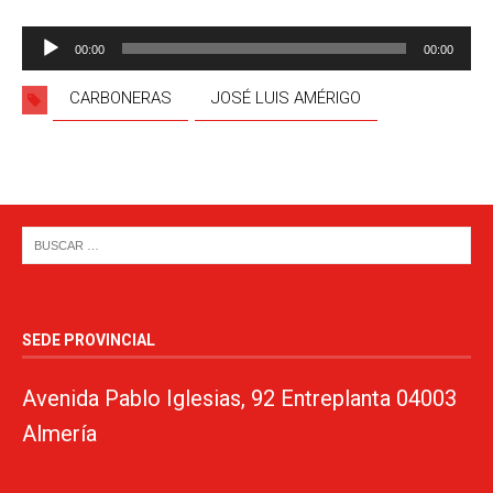
Reproductor
00:00
00:00
de
audio
CARBONERAS
JOSÉ LUIS AMÉRIGO
SEDE PROVINCIAL
Avenida Pablo Iglesias, 92 Entreplanta 04003
Almería