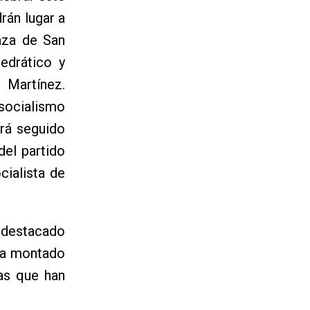
rán lugar a
laza de San
edrático y
 Martínez.
 socialismo
irá seguido
el partido
cialista de
a destacado
ha montado
as que han