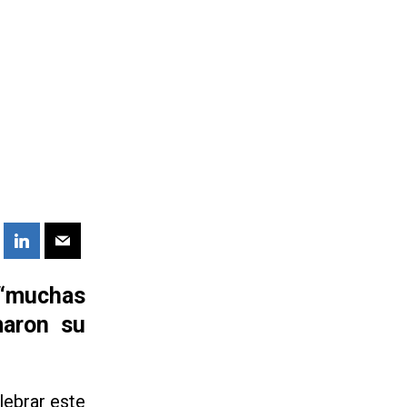
 “muchas
maron su
lebrar este