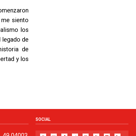
comenzaron
e me siento
ialismo los
l legado de
istoria de
ertad y los
SOCIAL
, 49 04003