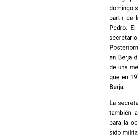
domingo su
partir de
Pedro. El
secretar
Posteriorm
en Berja d
de una me
que en 197
Berja.
La secreta
también l
para la o
sido milit