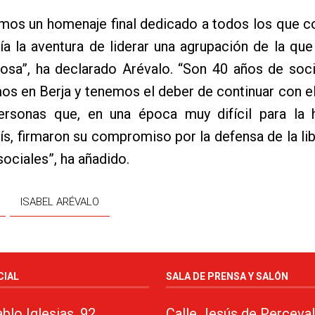
emos un homenaje final dedicado a todos los que 
ía la aventura de liderar una agrupación de la qu
losa”, ha declarado Arévalo. “Son 40 años de soc
os en Berja y tenemos el deber de continuar con e
rsonas que, en una época muy difícil para la h
ís, firmaron su compromiso por la defensa de la lib
ociales”, ha añadido.
ISABEL ARÉVALO
CIAL
SALA DE PRENSA Y SALÓN
blo Iglesias, 92
Calle Jesús de Perceval