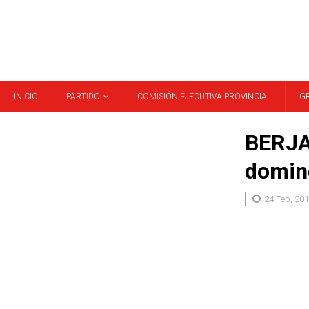
INICIO
PARTIDO
COMISIÓN EJECUTIVA PROVINCIAL
G
BERJA.
doming
24 Feb, 20