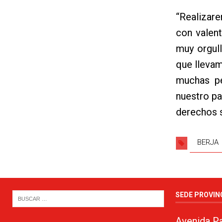
“Realizar
con valent
muy orgul
que llevam
muchas pe
nuestro pa
derechos s
BERJA
SEDE PROVIN
Avenida Pa