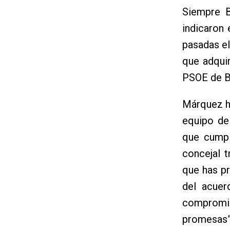
Siempre B
indicaron 
pasadas el
que adquir
PSOE de B
Márquez ha
equipo de
que cumpl
concejal 
que has pr
del acuer
compromis
promesas”