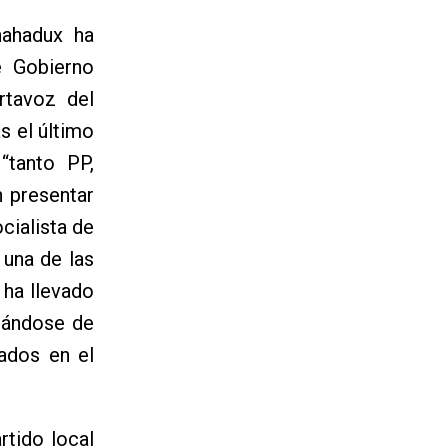
nahadux ha
e Gobierno
rtavoz del
s el último
“tanto PP,
n presentar
cialista de
 una de las
 ha llevado
atándose de
ados en el
rtido local