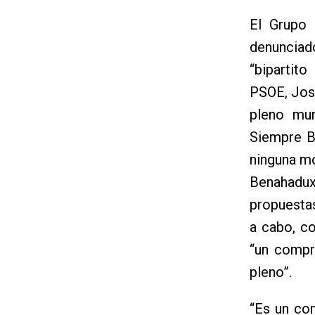
El Grupo 
denunciad
“bipartit
PSOE, José
pleno mun
Siempre B
ninguna mo
Benahadux
propuestas
a cabo, co
“un compr
pleno”.
“Es un co