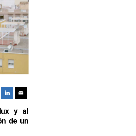
ux y al
ón de un