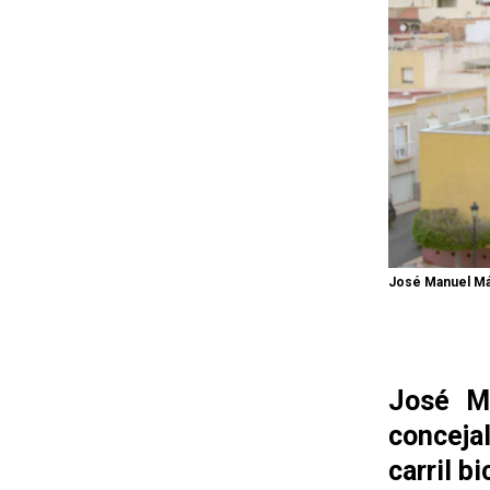
José Manuel Má
José M
conceja
carril b