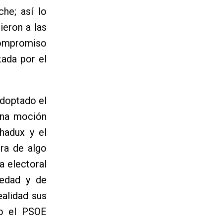
he; así lo
ieron a las
 compromiso
zada por el
adoptado el
una moción
hadux y el
tra de algo
a electoral
iedad y de
alidad sus
do el PSOE