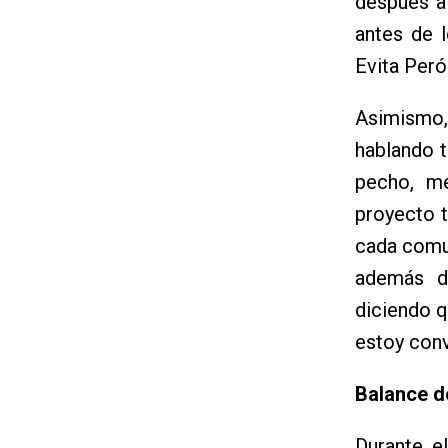
después a
antes de l
Evita Peró
Asimismo,
hablando t
pecho, me
proyecto 
cada comun
además d
diciendo q
estoy conv
Balance d
Durante e