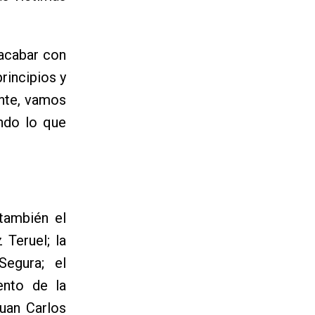
 acabar con
rincipios y
ente, vamos
ndo lo que
también el
 Teruel; la
Segura; el
ento de la
Juan Carlos