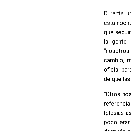
Durante u
esta noche
que segui
la gente 
“nosotro
cambio, m
oficial pa
de que las
“Otros nos
referenci
Iglesias a
poco eran