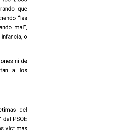
trando que
ciendo “las
sando mal”,
infancia, o
lones ni de
rtan a los
ctimas del
” del PSOE
as víctimas