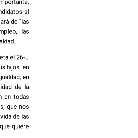
mportante,
didatos al
ará de “las
mpleo, las
aldad.
eta el 26-J
s hijos; en
gualdad; en
lidad de la
n en todas
as, que nos
vida de las
 que quiere