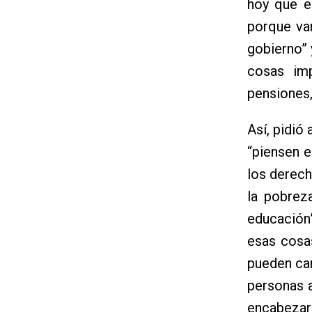
hoy que e
porque va
gobierno” 
cosas imp
pensiones,
Así, pidió
“piensen e
los derech
la pobreza
educación
esas cosa
pueden cam
personas a
encabezar