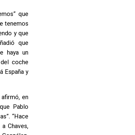
bemos” que
que tenemos
pendo y que
añadió que
ue haya un
 del coche
tá España y
 afirmó, en
 que Pablo
tas”. “Hace
 a Chaves,