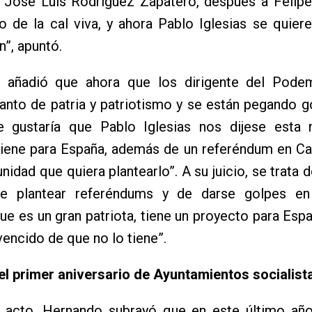
 José Luis Rodríguez Zapatero, después a Felipe
o de la cal viva, y ahora Pablo Iglesias se quier
n”, apuntó.
 añadió que ahora que los dirigente del Pode
anto de patria y patriotismo y se están pegando g
 gustaría que Pablo Iglesias nos dijese esta
tiene para España, además de un referéndum en Ca
idad que quiera plantearlo”. A su juicio, se trata de
e plantear referéndums y de darse golpes en
ue es un gran patriota, tiene un proyecto para Esp
encido de que no lo tiene”.
el primer aniversario de Ayuntamientos socialist
l acto, Hernando subrayó que en este último año