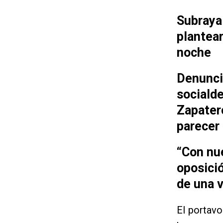
Subraya
plantear
noche
Denunci
socialde
Zapatero
parecer 
“Con nu
oposició
de una 
El portav