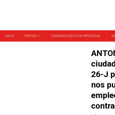
INICIO
PARTIDO
COMISIÓN EJECUTIVA PROVINCIAL
G
ANTON
ciudad
26-J p
nos pu
empleo
contra