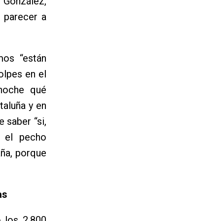
 González,
e parecer a
mos “están
olpes en el
 noche qué
taluña y en
 saber “si,
 el pecho
aña, porque
as
 los 2.800