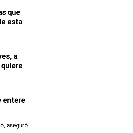
as que
de esta
ves, a
 quiere
e entere
do, aseguró