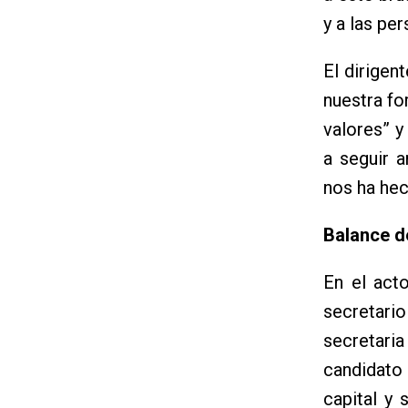
y a las pe
El dirigen
nuestra fo
valores” 
a seguir 
nos ha hec
Balance d
En el act
secretari
secretari
candidato
capital y 