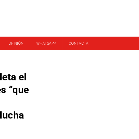
OPINIÓN
WHATSAPP
CONTACTA
eta el
es “que
 lucha