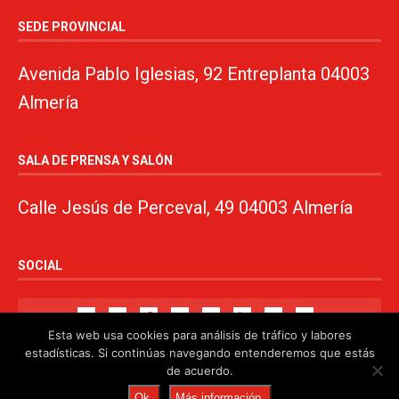
SEDE PROVINCIAL
Avenida Pablo Iglesias, 92 Entreplanta 04003
Almería
SALA DE PRENSA Y SALÓN
Calle Jesús de Perceval, 49 04003 Almería
SOCIAL
Esta web usa cookies para análisis de tráfico y labores
estadísticas. Si continúas navegando entenderemos que estás
de acuerdo.
© 2024. PSOE de Almería · 950750000 ·
www.psoealmeria.com
·
Ok
Más información