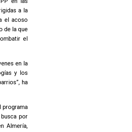
 PP en las
igidas a la
a el acoso
 o de la que
ombatir el
venes en la
gías y los
arrios”, ha
el programa
e busca por
en Almería,