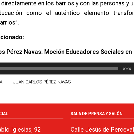
 directamente en los barrios y con las personas y 
educación como el auténtico elemento transf
arrios”.
acionado:
os Pérez Navas: Moción Educadores Sociales en l
00:00
A
JUAN CARLOS PÉREZ NAVAS
CIAL
SALA DE PRENSA Y SALÓN
blo Iglesias, 92
Calle Jesús de Perceval