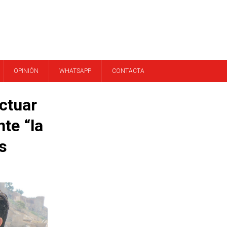
OPINIÓN
WHATSAPP
CONTACTA
ctuar
te “la
s