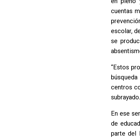
en pleno 
cuentas mu
prevenció
escolar, de
se produc
absentismo
“Estos pro
búsqueda 
centros co
subrayado
En ese sen
de educado
parte del