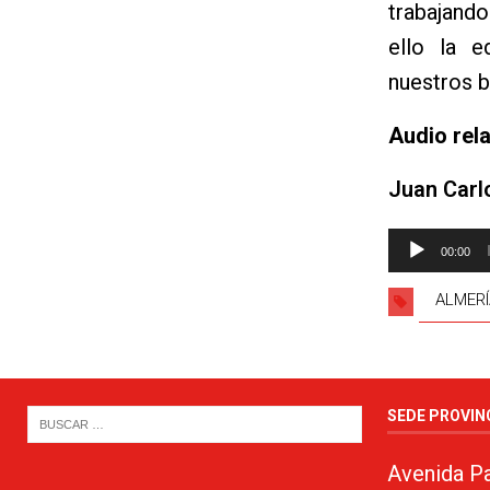
trabajando
ello la 
nuestros b
Audio rel
Juan Carl
Reproductor
00:00
de
audio
ALMERÍ
SEDE PROVIN
Avenida Pa