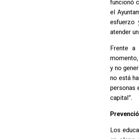
funcionó c
el Ayunta
esfuerzo 
atender un
Frente a 
momento, d
y no gener
no está ha
personas e
capital”.
Prevenció
Los educad