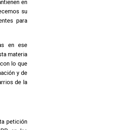
antienen en
decemos su
entes para
tas en ese
sta materia
 con lo que
nación y de
rrios de la
ta petición