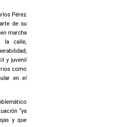
arlos Pérez
arte de su
a en marcha
la calle,
rabilidad,
l y juvenil
arrios como
ular en el
emblemático
uación “ya
ejas y que