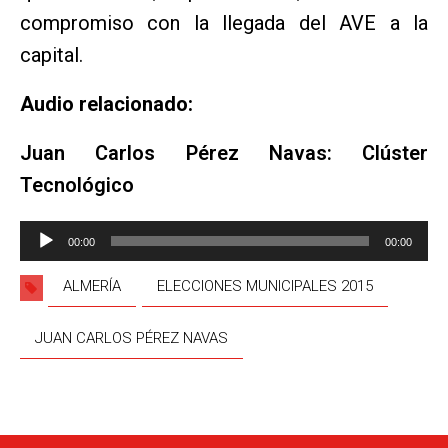
compromiso con la llegada del AVE a la
capital.
Audio relacionado:
Juan Carlos Pérez Navas: Clúster
Tecnológico
Reproductor
00:00
00:00
de
audio
ALMERÍA
ELECCIONES MUNICIPALES 2015
JUAN CARLOS PÉREZ NAVAS