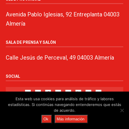
Avenida Pablo Iglesias, 92 Entreplanta 04003
Almería
SALA DE PRENSA Y SALÓN
Calle Jesús de Perceval, 49 04003 Almería
SOCIAL
Esta web usa cookies para análisis de tráfico y labores
estadísticas. Si continúas navegando entenderemos que estás
de acuerdo.
© 2024. PSOE de Almería · 950750000 ·
www.psoealmeria.com
·
Ok
Más información
psoe@psoe-almeria.com
·
Aviso legal