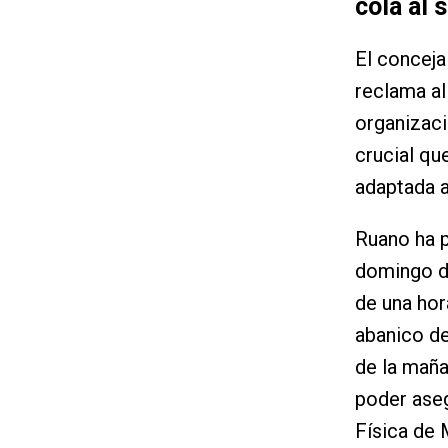
cola al 
El conceja
reclama al
organizaci
crucial qu
adaptada a
Ruano ha p
domingo du
de una hora
abanico de
de la maña
poder aseg
Física de 