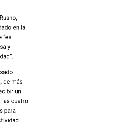
 Ruano,
dado en la
e “es
sa y
dad”.
asado
a, de más
ecibir un
 las cuatro
s para
tividad