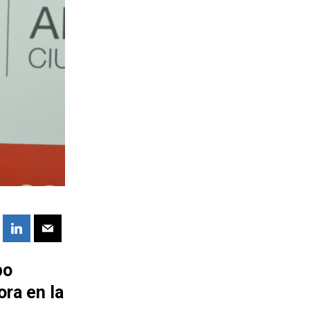
bo
ra en la