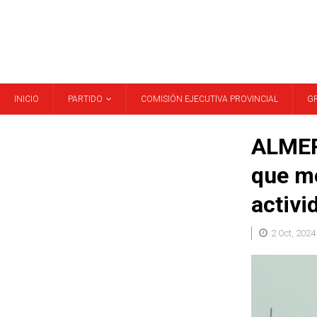
INICIO
PARTIDO
COMISIÓN EJECUTIVA PROVINCIAL
G
ALMER
que me
activi
2 Oct, 2024