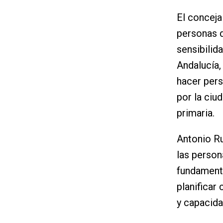
El conceja
personas d
sensibilid
Andalucía,
hacer pers
por la ciu
primaria.
Antonio Ru
las person
fundamenta
planificar
y capacida