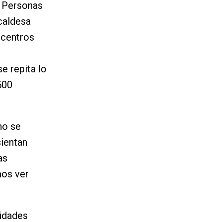
s Personas
caldesa
 centros
e repita lo
500
no se
ientan
as
mos ver
vidades