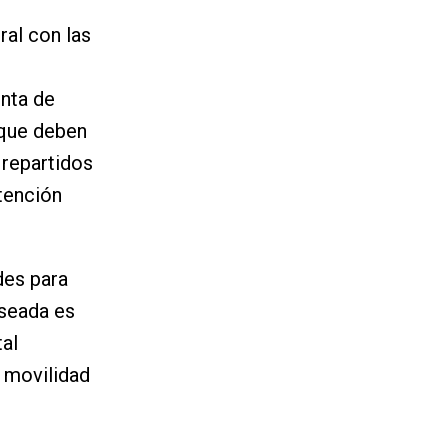
ral con las
unta de
 que deben
 repartidos
tención
des para
eseada es
al
 movilidad