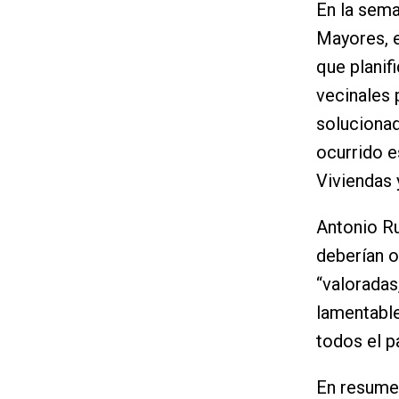
En la sema
Mayores, e
que planif
vecinales 
solucionad
ocurrido e
Viviendas 
Antonio Ru
deberían o
“valoradas
lamentabl
todos el p
En resumen