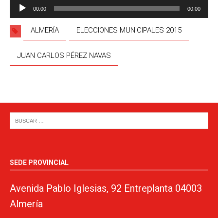
Reproductor
00:00
00:00
de
audio
ALMERÍA
ELECCIONES MUNICIPALES 2015
JUAN CARLOS PÉREZ NAVAS
SEDE PROVINCIAL
Avenida Pablo Iglesias, 92 Entreplanta 04003
Almería