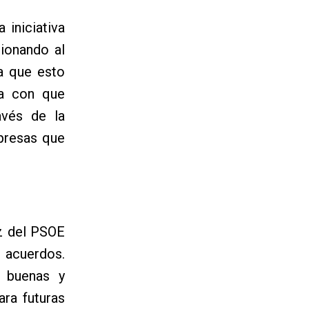
 iniciativa
ionando al
a que esto
ía con que
avés de la
mpresas que
oz del PSOE
 acuerdos.
n buenas y
ara futuras