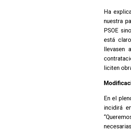
Ha explica
nuestra p
PSOE sino
está clar
llevasen 
contratac
liciten obr
Modificac
En el plen
incidirá 
“Queremos
necesaria