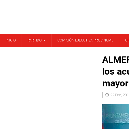
INICIO
PARTIDO
COMISIÓN EJECUTIVA PROVINCIAL
G
ALMER
los ac
mayor
22 Ene, 201