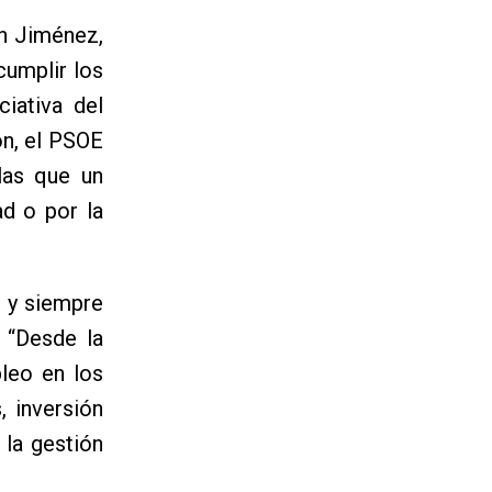
ín Jiménez,
cumplir los
iativa del
ón, el PSOE
las que un
d o por la
, y siempre
. “Desde la
leo en los
, inversión
 la gestión