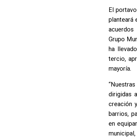
El portav
planteará 
acuerdos 
Grupo Muni
ha llevad
tercio, a
mayoría.
“Nuestras 
dirigidas 
creación 
barrios, p
en equipam
municipal, 