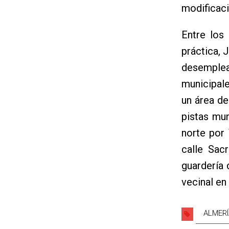
modificaci
Entre los
práctica, 
desemplea
municipale
un área de
pistas mun
norte por 
calle Sac
guardería 
vecinal en
ALMERÍ