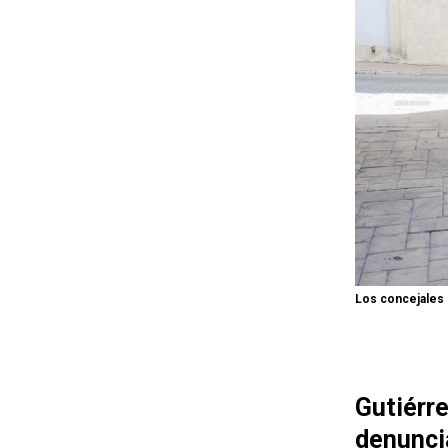
Los concejales 
Gutiérr
denunci