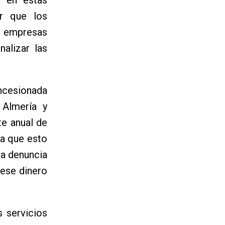
ar que los
as empresas
alizar las
oncesionada
 Almería y
te anual de
ta que esto
na denuncia
 ese dinero
s servicios