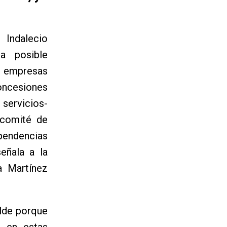
 Indalecio
la posible
en empresas
oncesiones
servicios-
 comité de
endencias
eñala a la
a Martínez
alde porque
n en estas