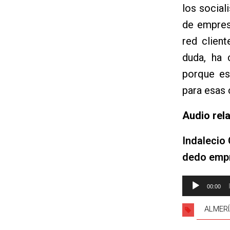
los social
de empres
red clien
duda, ha 
porque es
para esas 
Audio rel
Indalecio 
dedo emp
Reproductor
00:00
de
audio
ALMERÍ