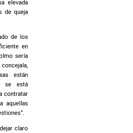
sa elevada
es de queja
ado de los
ficiente en
colmo sería
concejala,
sas están
e se está
a contratar
a aquellas
estiones”.
dejar claro