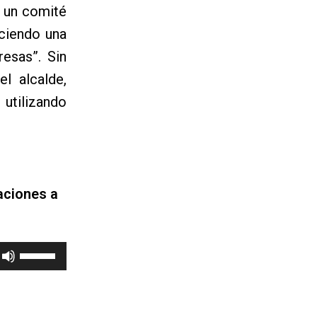
e un comité
ciendo una
resas”. Sin
l alcalde,
utilizando
aciones a
Utiliza
las
teclas
de
flecha