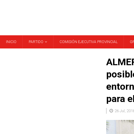
INICIO
PARTIDO
COMISIÓN EJECUTIVA PROVINCIAL
G
ALMERÍ
posibl
entorn
para e
26 Jul, 201