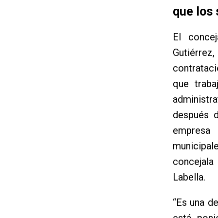
que los 
El conce
Gutiérrez
contratac
que traba
administr
después d
empresa 
municipal
concejala
Labella.
“Es una d
está poni