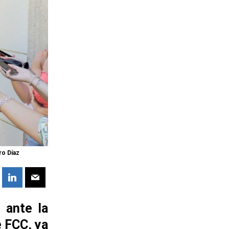
ro Díaz
 ante la
 FCC, ya