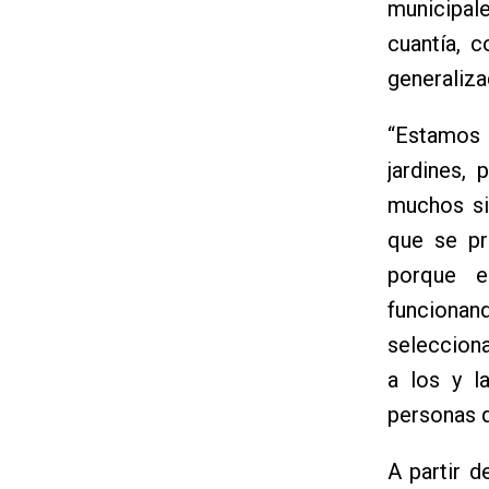
municipal
cuantía, 
generaliza
“Estamos 
jardines,
muchos si
que se pr
porque e
funciona
seleccion
a los y l
personas q
A partir d