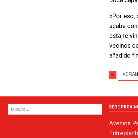
poca capac
«Por eso, 
acabe con 
esta reivi
vecinos de
añadido fi
ADRIAN
SEDE PROVIN
Avenida Pa
Entreplant