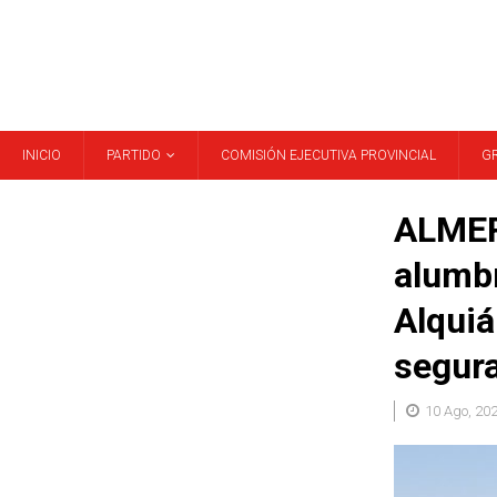
INICIO
PARTIDO
COMISIÓN EJECUTIVA PROVINCIAL
G
ALMERÍ
alumbr
Alquiá
segur
10 Ago, 20