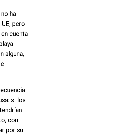
 no ha
a UE, pero
 en cuenta
playa
ón alguna,
de
nsecuencia
sa: si los
tendrían
to, con
ar por su