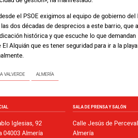
idad de gestión», ha manifestado.
desde el PSOE exigimos al equipo de gobierno del
las dos décadas de desprecios a este barrio, que 
ndicación histórica y que escuche lo que demandan 
 El Alquián que es tener seguridad para ir a la playa
nalmente.
A VALVERDE
ALMERÍA
CIAL
SALA DE PRENSA Y SALÓN
blo Iglesias, 92
Calle Jesús de Perceval
a 04003 Almería
Almería