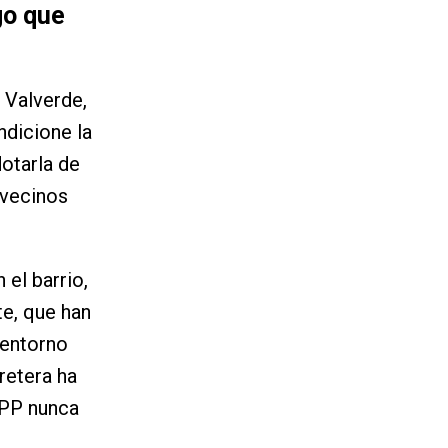
go que
 Valverde,
ndicione la
dotarla de
 vecinos
el barrio,
e, que han
 entorno
retera ha
l PP nunca