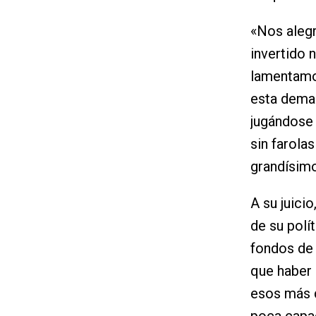
«Nos alegr
invertido 
lamentamos
esta deman
jugándose l
sin farola
grandísimo
A su juici
de su polí
fondos de 
que haber 
esos más d