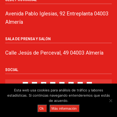
Avenida Pablo Iglesias, 92 Entreplanta 04003
Almería
SALA DE PRENSA Y SALÓN
Calle Jesús de Perceval, 49 04003 Almería
SOCIAL
Esta web usa cookies para análisis de tráfico y labores
estadísticas. Si continúas navegando entenderemos que estás
de acuerdo.
© 2024. PSOE de Almería · 950750000 ·
www.psoealmeria.com
·
Ok
Más información
psoe@psoe-almeria.com
·
Aviso legal