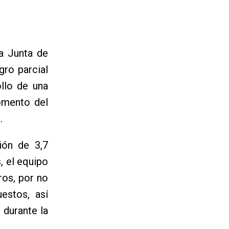
a Junta de
gro parcial
llo de una
omento del
.
ión de 3,7
, el equipo
ros, por no
estos, así
 durante la