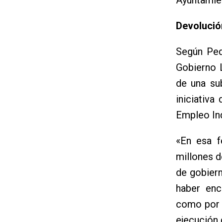
Devolució
Según Ped
Gobierno 
de una su
iniciativ
Empleo Ind
«En esa f
millones d
de gobier
haber enc
como por n
ejecución 