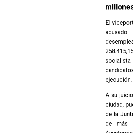
millones
El vicepor
acusado 
desemplea
258.415,1
socialist
candidatos
ejecución.
A su juici
ciudad, pu
de la Junt
de más d
Ayuntamie