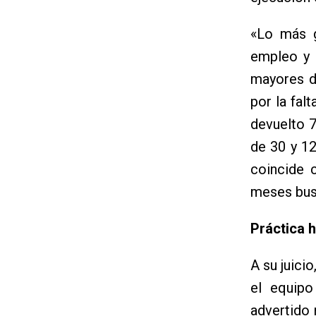
«Lo más g
empleo y l
mayores d
por la fal
devuelto 
de 30 y 1
coincide 
meses busc
Práctica h
A su juici
el equip
advertido 