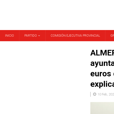
INICIO
PARTIDO
COMISIÓN EJECUTIVA PROVINCIAL
G
ALMER
ayunta
euros 
explic
10 Feb, 20