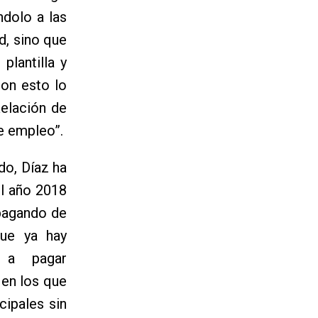
dolo a las
d, sino que
plantilla y
con esto lo
Relación de
de empleo”.
do, Díaz ha
el año 2018
pagando de
que ya hay
e a pagar
 en los que
ipales sin