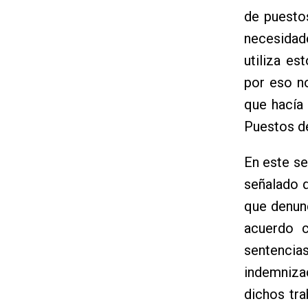
de puesto
necesidade
utiliza es
por eso n
que hacía 
Puestos de
En este s
señalado 
que denun
acuerdo c
sentenci
indemnizac
dichos tr