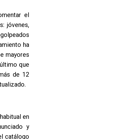
omentar el
s: jóvenes,
 golpeados
tamiento ha
 de mayores
 último que
 más de 12
ualizado.
habitual en
nunciado y
el catálogo