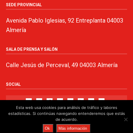
SEDE PROVINCIAL
Avenida Pablo Iglesias, 92 Entreplanta 04003
Almería
SALA DE PRENSA Y SALÓN
Calle Jesús de Perceval, 49 04003 Almería
SOCIAL
Esta web usa cookies para análisis de tráfico y labores
estadísticas. Si continúas navegando entenderemos que estás
de acuerdo.
© 2024. PSOE de Almería · 950750000 ·
www.psoealmeria.com
·
Ok
Más información
psoe@psoe-almeria.com
·
Aviso legal