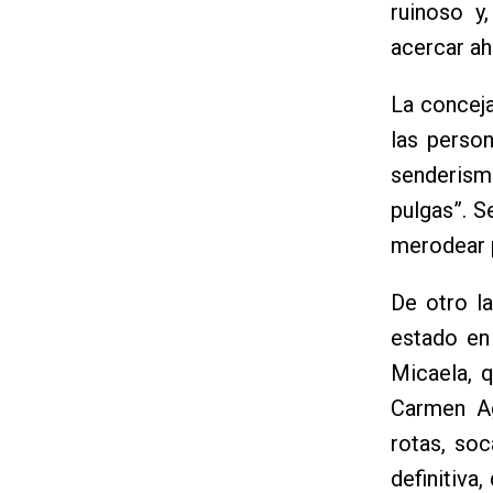
ruinoso y
acercar ahí
La concej
las perso
senderism
pulgas”. S
merodear p
De otro l
estado en
Micaela, 
Carmen Ag
rotas, soc
definitiva