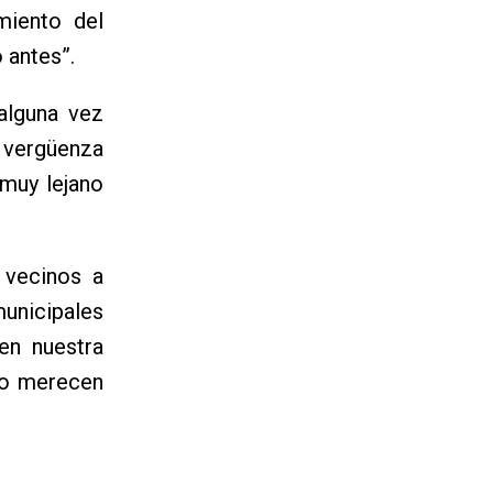
miento del
 antes”.
alguna vez
 vergüenza
 muy lejano
 vecinos a
icipales
en nuestra
lo merecen