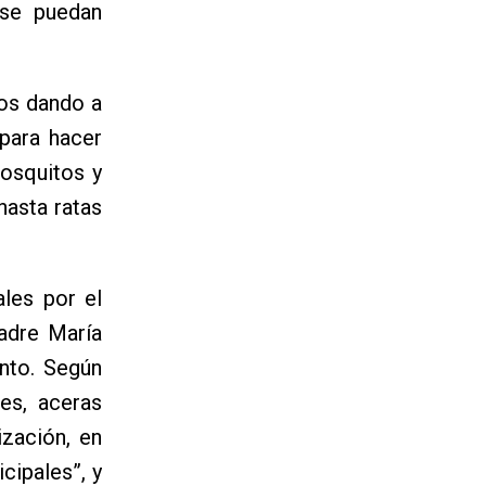
 se puedan
mos dando a
para hacer
osquitos y
hasta ratas
ales por el
adre María
ento. Según
es, aceras
ización, en
cipales”, y