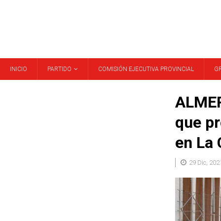
INICIO
PARTIDO
COMISIÓN EJECUTIVA PROVINCIAL
G
ALMER
que p
en La
29 Dic, 202