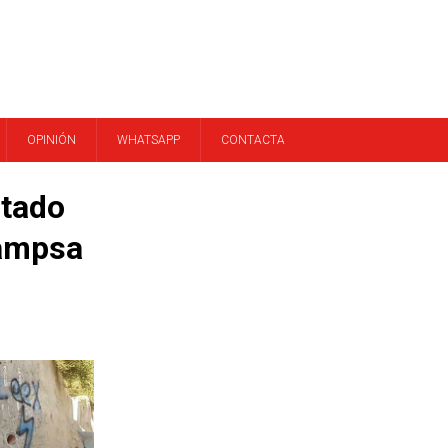
OPINIÓN
WHATSAPP
CONTACTA
stado
Campsa