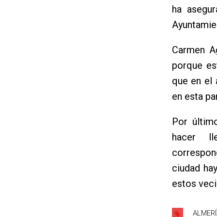
ha asegur
Ayuntamien
Carmen Ag
porque es
que en el
en esta pa
Por últim
hacer l
correspon
ciudad ha
estos veci
ALMERÍ