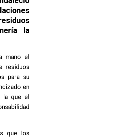
ndalecio
alaciones
 residuos
ería la
ra mano el
s residuos
os para su
undizado en
 la que el
nsabilidad
os que los