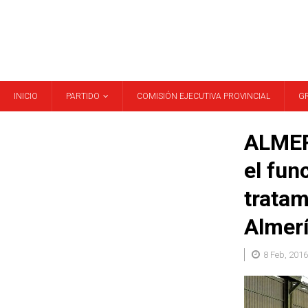
INICIO
PARTIDO
COMISIÓN EJECUTIVA PROVINCIAL
G
ALMER
el fun
tratam
Almer
8 Feb, 2016