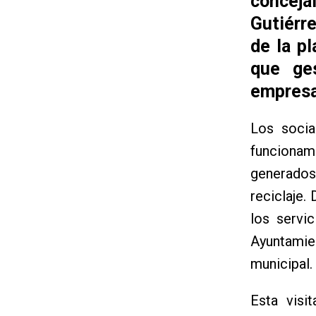
conceja
Gutiérre
de la pl
que ge
empresa
Los socia
funcionam
generados
reciclaje.
los servi
Ayuntamie
municipal.
Esta visi