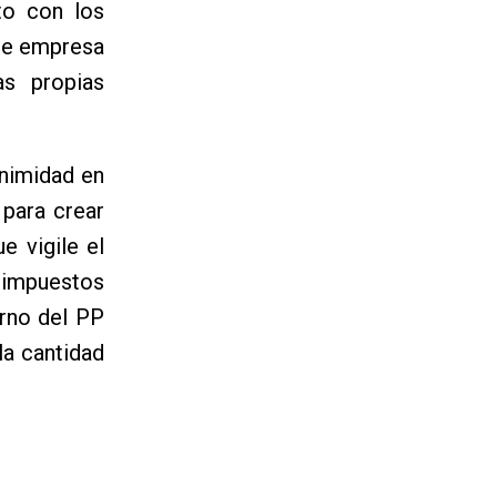
to con los
 de empresa
as propias
animidad en
 para crear
e vigile el
s impuestos
rno del PP
la cantidad