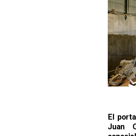
El port
Juan C