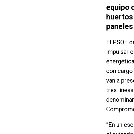
equipo 
huertos 
paneles 
El PSOE de
impulsar e
energética
con cargo 
van a pres
tres línea
denominan 
Comprometi
“En un esc