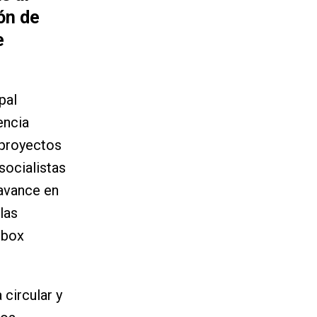
ón de
e
pal
encia
 proyectos
socialistas
 avance en
las
lbox
 circular y