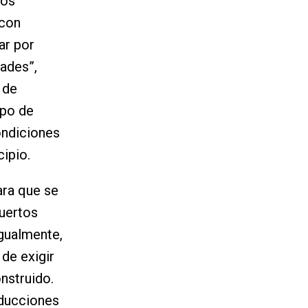
tos
 con
ar por
dades”,
 de
ipo de
ondiciones
cipio.
ara que se
huertos
igualmente,
de exigir
onstruido.
educciones