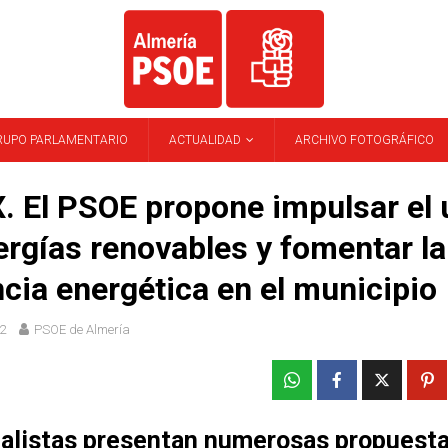
RUPO PARLAMENTARIO
ACTUALIDAD
ARCHIVO FOTOGRÁFICO
 El PSOE propone impulsar el 
ergías renovables y fomentar la
ncia energética en el municipio
2
PSOE de Almería
ialistas presentan numerosas propuesta