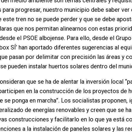
 del medio ambiente son temas centrales y requisi
s para progresar, nuestro municipio debe saber ver
e este tren no se puede perder y que se debe apost
claras que nos permitan alinearnos con estas priori
desde el PSOE albojense. Para ello, desde el Grupo
lbox SÍ’ han aportado diferentes sugerencias al equ
ue pasan por delimitar con precisión las áreas y c
 se pueden instalar huertos solares dentro del muni
nsideran que se ha de alentar la inversión local “p
participen en la construcción de los proyectos de 
e se ponga en marcha”. Los socialistas proponen, 
eralizado de energías renovables y creen que se ha 
vas construcciones y facilitarlo en lo que ya está c
nciones a la instalación de paneles solares y las r