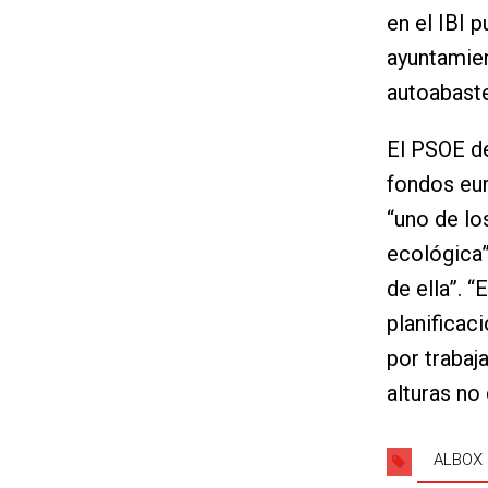
en el IBI 
ayuntamien
autoabaste
El PSOE de
fondos eur
“uno de los
ecológica”
de ella”. 
planificaci
por trabaj
alturas no
ALBOX