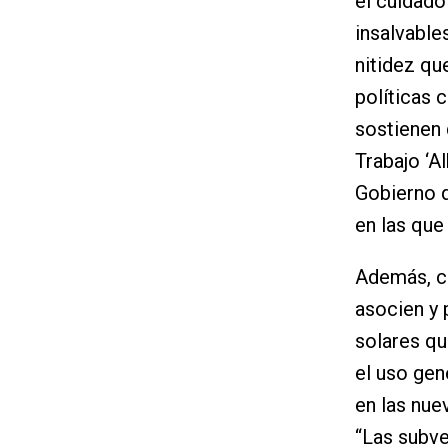
el cuidado
insalvable
nitidez qu
políticas 
sostienen 
Trabajo ‘A
Gobierno q
en las que
Además, co
asocien y 
solares qu
el uso gen
en las nue
“Las subve