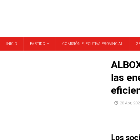
INICIO
PARTIDO
COMISIÓN EJECUTIVA PROVINCIAL
G
ALBOX.
las en
eficie
28 Abr, 202
Los soc