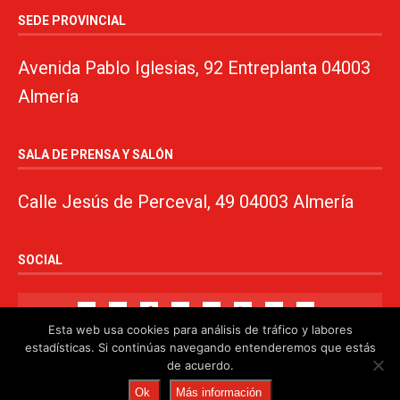
SEDE PROVINCIAL
Avenida Pablo Iglesias, 92 Entreplanta 04003
Almería
SALA DE PRENSA Y SALÓN
Calle Jesús de Perceval, 49 04003 Almería
SOCIAL
Esta web usa cookies para análisis de tráfico y labores
estadísticas. Si continúas navegando entenderemos que estás
de acuerdo.
© 2024. PSOE de Almería · 950750000 ·
www.psoealmeria.com
·
Ok
Más información