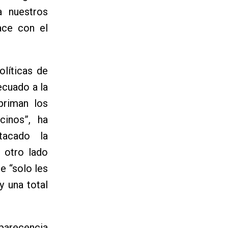
a nuestros
ace con el
olíticas de
ecuado a la
priman los
cinos”, ha
tacado la
 otro lado
e “solo les
y una total
mparecencia