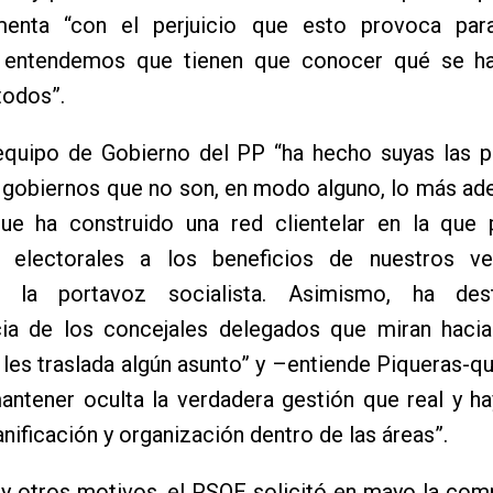
menta “con el perjuicio que esto provoca par
 entendemos que tienen que conocer qué se h
todos”.
 equipo de Gobierno del PP “ha hecho suyas las p
 gobiernos que no son, en modo alguno, lo más ad
ue ha construido una red clientelar en la que 
s electorales a los beneficios de nuestros ve
o la portavoz socialista. Asimismo, ha des
ncia de los concejales delegados que miran hacia
les traslada algún asunto” y –entiende Piqueras-qu
antener oculta la verdadera gestión que real y ha
lanificación y organización dentro de las áreas”.
 y otros motivos, el PSOE solicitó en mayo la co