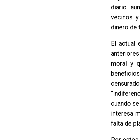
diario au
vecinos y
dinero de 
El actual
anteriores
moral y q
beneficio
censurad
“indifere
cuando se 
interesa m
falta de p
Por estos