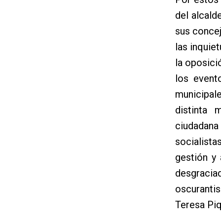
del alcald
sus concej
las inquie
la oposici
los event
municipal
distinta
ciudadan
socialist
gestión y 
desgracia
oscurantis
Teresa Piq