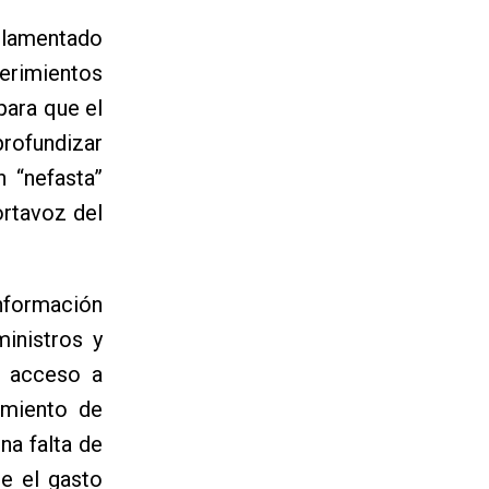
a lamentado
uerimientos
para que el
rofundizar
 “nefasta”
ortavoz del
nformación
ministros y
do acceso a
amiento de
na falta de
ue el gasto