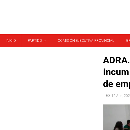
INICIO
PARTIDO
COMISIÓN EJECUTIVA PROVINCIAL
G
ADRA. 
incump
de em
12 Abr, 202