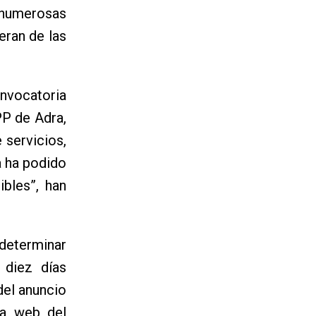
 numerosas
eran de las
nvocatoria
PP de Adra,
e servicios,
a ha podido
ibles”, han
“determinar
 diez días
del anuncio
na web del