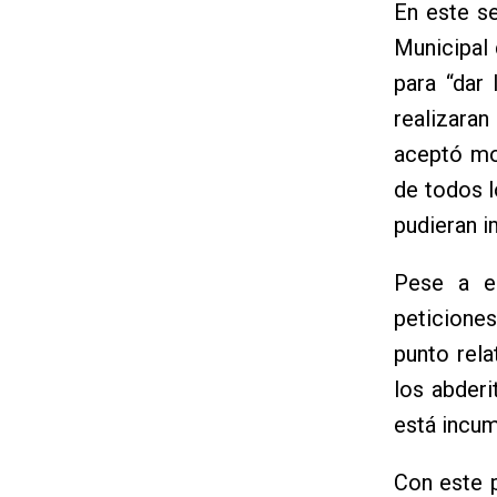
En este se
Municipal
para “dar
realizara
aceptó mod
de todos l
pudieran i
Pese a el
peticiones
punto rela
los abder
está incum
Con este p