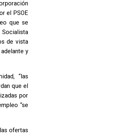
Corporación
or el PSOE
leo que se
Socialista
os de vista
 adelante y
idad, “las
rdan que el
lizadas por
empleo “se
las ofertas