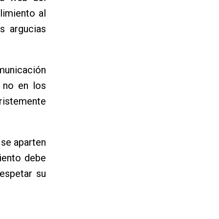
limiento al
as argucias
omunicación
 no en los
ristemente
 se aparten
iento debe
respetar su