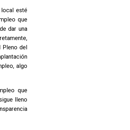
local esté
empleo que
de dar una
cretamente,
l Pleno del
mplantación
mpleo, algo
empleo que
igue lleno
ansparencia