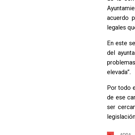
Ayuntamie
acuerdo p
legales q
En este se
del ayunt
problemas
elevada”.
Por todo e
de ese ca
ser cercan
legislación
ADRA