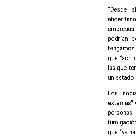
“Desde e
abderitano
empresas 
podrían 
tengamos 
que “son 
las que te
un estado 
Los soci
externas” 
personas
fumigació
que “ya ha