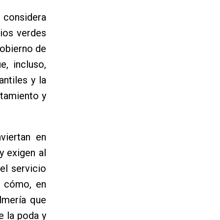
 considera
cios verdes
Gobierno de
, incluso,
ntiles y la
atamiento y
viertan en
y exigen al
el servicio
r cómo, en
lmería que
e la poda y