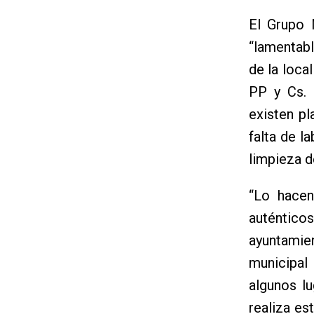
El Grupo 
“lamentab
de la loca
PP y Cs. 
existen pl
falta de l
limpieza d
“Lo hacen
auténticos
ayuntamien
municipa
algunos l
realiza es