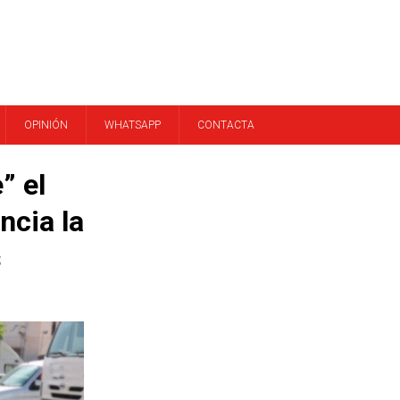
OPINIÓN
WHATSAPP
CONTACTA
” el
ncia la
s