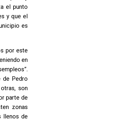
ta el punto
es y que el
unicipio es
s por este
teniendo en
sempleos”.
ue de Pedro
 otras, son
or parte de
sten zonas
 llenos de