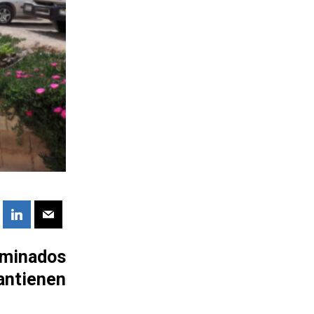
minados
antienen