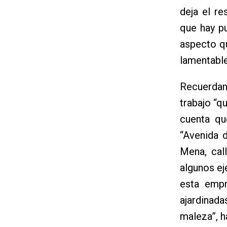
deja el r
que hay pu
aspecto qu
lamentable
Recuerdan
trabajo “q
cuenta qu
“Avenida d
Mena, cal
algunos ej
esta empr
ajardinad
maleza”, 