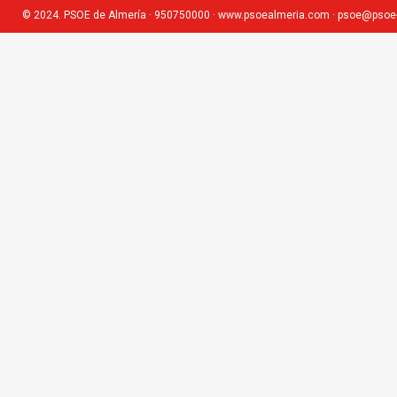
© 2024. PSOE de Almería · 950750000 ·
www.psoealmeria.com
·
psoe@psoe-